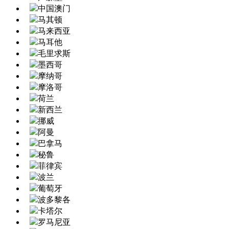
中国澳门
马其顿
马来西亚
马耳他
毛里求斯
墨西哥
摩纳哥
摩洛哥
荷兰
新西兰
挪威
阿曼
巴拿马
秘鲁
菲律宾
波兰
葡萄牙
波多黎各
卡塔尔
罗马尼亚