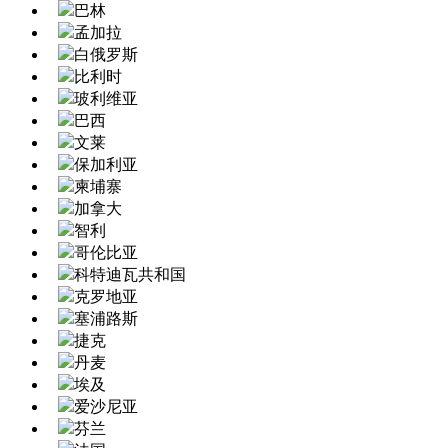
巴林
孟加拉
白俄罗斯
比利时
玻利维亚
巴西
文莱
保加利亚
柬埔寨
加拿大
智利
哥伦比亚
科特迪瓦共和国
克罗地亚
塞浦路斯
捷克
丹麦
埃及
爱沙尼亚
芬兰