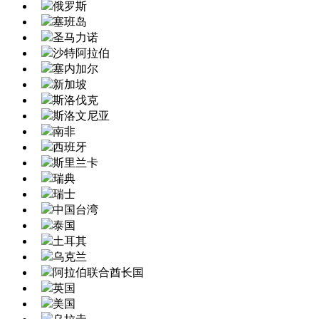
俄罗斯
塞班岛
圣马力诺
沙特阿拉伯
塞内加尔
新加坡
斯洛伐克
斯洛文尼亚
南非
西班牙
斯里兰卡
瑞典
瑞士
中国台湾
泰国
土耳其
乌克兰
阿拉伯联合酋长国
英国
美国