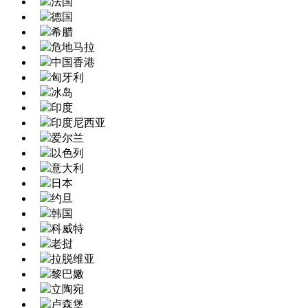
法国
德国
希腊
危地马拉
中国香港
匈牙利
冰岛
印度
印度尼西亚
爱尔兰
以色列
意大利
日本
约旦
韩国
科威特
老挝
拉脱维亚
黎巴嫩
立陶宛
卢森堡