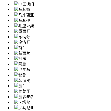
中国澳门
马其顿
马来西亚
马耳他
毛里求斯
墨西哥
摩纳哥
摩洛哥
荷兰
新西兰
挪威
阿曼
巴拿马
秘鲁
菲律宾
波兰
葡萄牙
波多黎各
卡塔尔
罗马尼亚