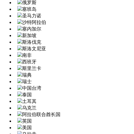
俄罗斯
塞班岛
圣马力诺
沙特阿拉伯
塞内加尔
新加坡
斯洛伐克
斯洛文尼亚
南非
西班牙
斯里兰卡
瑞典
瑞士
中国台湾
泰国
土耳其
乌克兰
阿拉伯联合酋长国
英国
美国