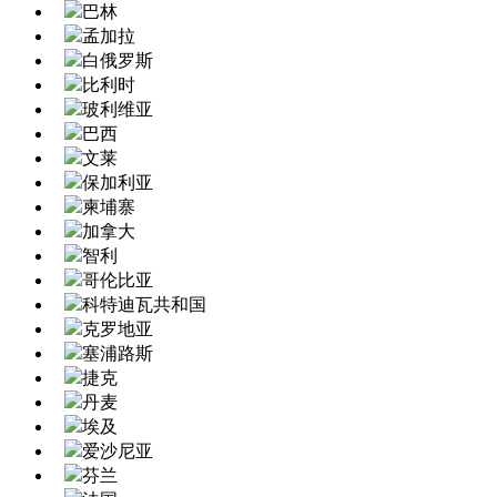
巴林
孟加拉
白俄罗斯
比利时
玻利维亚
巴西
文莱
保加利亚
柬埔寨
加拿大
智利
哥伦比亚
科特迪瓦共和国
克罗地亚
塞浦路斯
捷克
丹麦
埃及
爱沙尼亚
芬兰