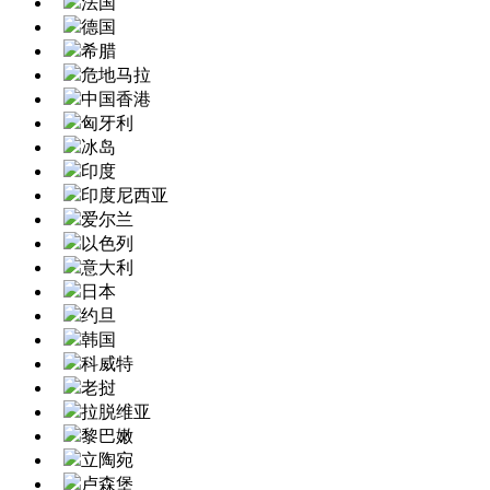
法国
德国
希腊
危地马拉
中国香港
匈牙利
冰岛
印度
印度尼西亚
爱尔兰
以色列
意大利
日本
约旦
韩国
科威特
老挝
拉脱维亚
黎巴嫩
立陶宛
卢森堡