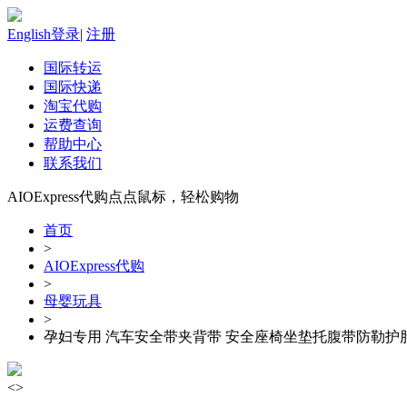
English
登录
|
注册
国际转运
国际快递
淘宝代购
运费查询
帮助中心
联系我们
AIOExpress代购
点点鼠标，轻松购物
首页
>
AIOExpress代购
>
母婴玩具
>
孕妇专用 汽车安全带夹背带 安全座椅坐垫托腹带防勒护
<
>