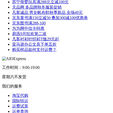
苏宁母婴玩具满288元立减100元
天品网 多品牌秋冬服装促销
凡客诚品 男女帆布鞋秋季新品 全场49元
京东童书满150立减50 叠加300减100优惠券
京东图书满288-100
为为网中信卡特惠
易迅9月狂欢第二波
凡客衬衫针织衫T恤29元起
亚马逊办公文具下单五折
购买样品如何支付运费？
工作时间：9:00-19:00
星期六不发货
我们的服务
淘宝代购
国际转运
运费试算
运单查询