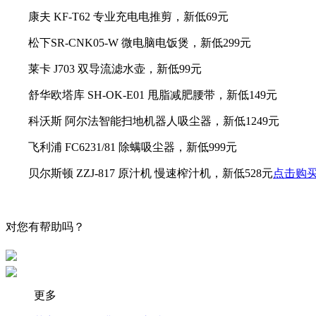
康夫 KF-T62 专业充电电推剪，新低69元
松下SR-CNK05-W 微电脑电饭煲，新低299元
莱卡 J703 双导流滤水壶，新低99元
舒华欧塔库 SH-OK-E01 甩脂减肥腰带，新低149元
科沃斯 阿尔法智能扫地机器人吸尘器，新低1249元
飞利浦 FC6231/81 除螨吸尘器，新低999元
贝尔斯顿 ZZJ-817 原汁机 慢速榨汁机，新低528元
点击购
对您有帮助吗？
更多