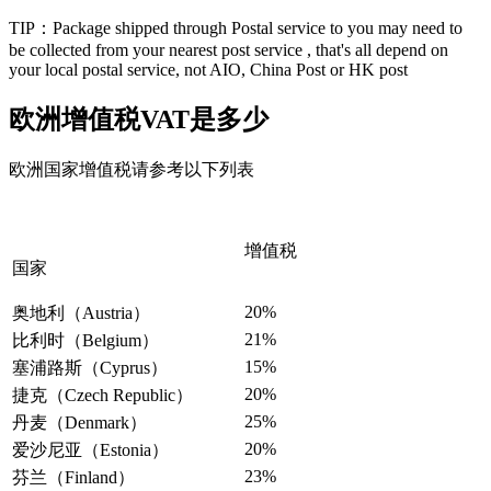
TIP：Package shipped through Postal service to you may need to
be collected from your nearest post service , that's all depend on
your local postal service, not AIO, China Post or HK post
欧洲增值税VAT是多少
欧洲国家增值税请参考以下列表
增值税
国家
20%
奥地利（Austria）
21%
比利时（Belgium）
15%
塞浦路斯（Cyprus）
20%
捷克（Czech Republic）
25%
丹麦（Denmark）
20%
爱沙尼亚（Estonia）
23%
芬兰（Finland）