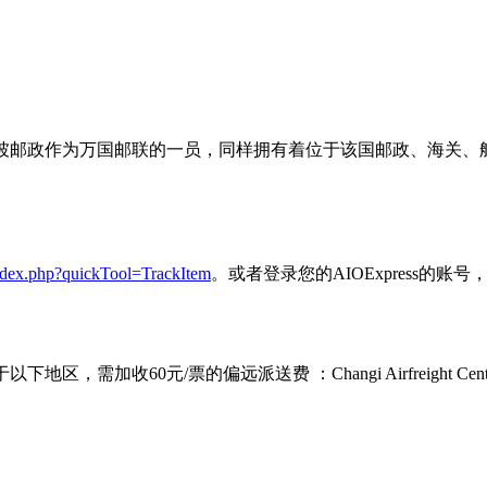
坡邮政作为万国邮联的一员，同样拥有着位于该国邮政、海关、航
dex.php?quickTool=TrackItem
。或者登录您的AIOExpress的
偏远派送费 ：Changi Airfreight Centre, Jurong Islan